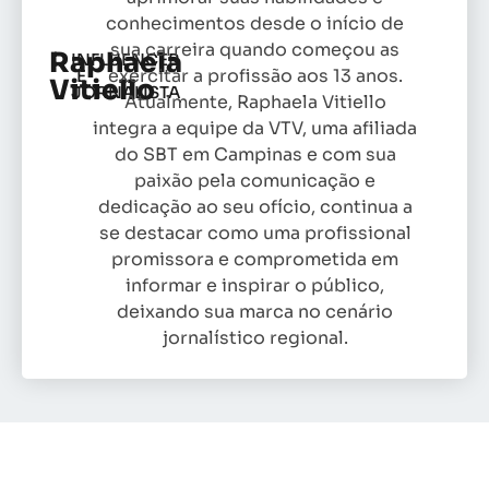
conhecimentos desde o início de
sua carreira quando começou as
Raphaela
INFLUENCER
exercitar a profissão aos 13 anos.
E
Vitiello
JORNALISTA
Atualmente, Raphaela Vitiello
integra a equipe da VTV, uma afiliada
do SBT em Campinas e com sua
paixão pela comunicação e
dedicação ao seu ofício, continua a
se destacar como uma profissional
promissora e comprometida em
informar e inspirar o público,
deixando sua marca no cenário
jornalístico regional.