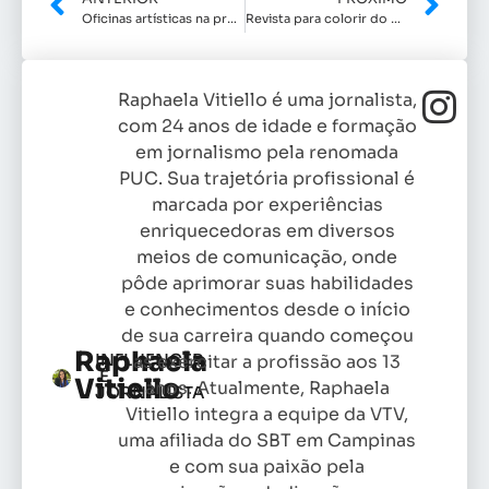
Oficinas artísticas na programação de Mostra de Artes Cênicas de Indaiatuba
Revista para colorir do Papo Amarelo
Raphaela Vitiello é uma jornalista,
com 24 anos de idade e formação
em jornalismo pela renomada
PUC. Sua trajetória profissional é
marcada por experiências
enriquecedoras em diversos
meios de comunicação, onde
pôde aprimorar suas habilidades
e conhecimentos desde o início
de sua carreira quando começou
Raphaela
INFLUENCER
as exercitar a profissão aos 13
E
Vitiello
anos. Atualmente, Raphaela
JORNALISTA
Vitiello integra a equipe da VTV,
uma afiliada do SBT em Campinas
e com sua paixão pela