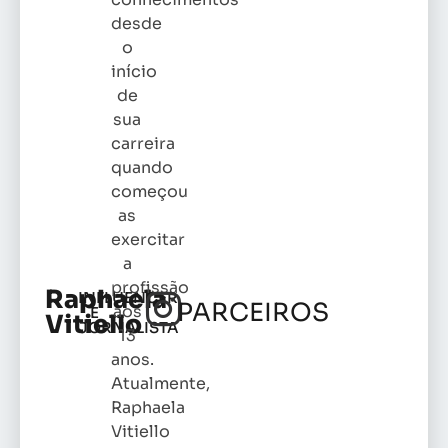
desde
o
início
de
sua
carreira
quando
começou
as
exercitar
a
profissão
Raphaela
INFLUENCER
PARCEIROS
aos
E
Vitiello
JORNALISTA
13
anos.
Atualmente,
Raphaela
Vitiello