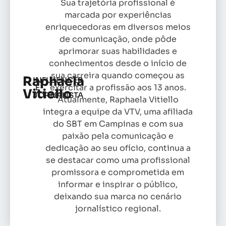
Sua trajetória profissional é
marcada por experiências
enriquecedoras em diversos meios
de comunicação, onde pôde
aprimorar suas habilidades e
conhecimentos desde o início de
sua carreira quando começou as
Raphaela
INFLUENCER
exercitar a profissão aos 13 anos.
E
Vitiello
JORNALISTA
Atualmente, Raphaela Vitiello
integra a equipe da VTV, uma afiliada
do SBT em Campinas e com sua
paixão pela comunicação e
dedicação ao seu ofício, continua a
se destacar como uma profissional
promissora e comprometida em
informar e inspirar o público,
deixando sua marca no cenário
jornalístico regional.