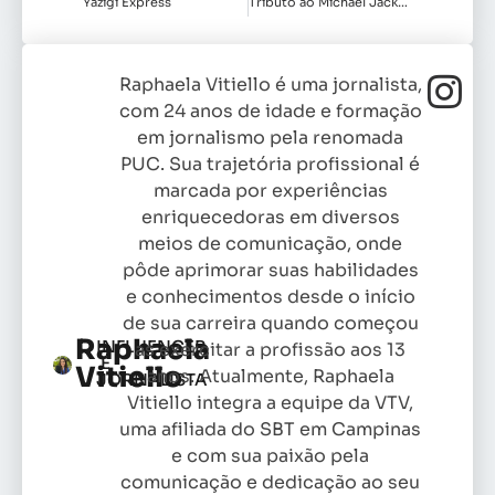
Yázigi Express
Tributo ao Michael Jackson
Raphaela Vitiello é uma jornalista,
com 24 anos de idade e formação
em jornalismo pela renomada
PUC. Sua trajetória profissional é
marcada por experiências
enriquecedoras em diversos
meios de comunicação, onde
pôde aprimorar suas habilidades
e conhecimentos desde o início
de sua carreira quando começou
Raphaela
INFLUENCER
as exercitar a profissão aos 13
E
Vitiello
anos. Atualmente, Raphaela
JORNALISTA
Vitiello integra a equipe da VTV,
uma afiliada do SBT em Campinas
e com sua paixão pela
comunicação e dedicação ao seu