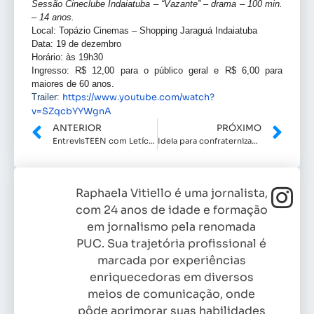
Sessão Cineclube Indaiatuba – “Vazante” – drama – 100 min.
– 14 anos.
Local: Topázio Cinemas – Shopping Jaraguá Indaiatuba
Data: 19 de dezembro
Horário: às 19h30
Ingresso: R$ 12,00 para o público geral e R$ 6,00 para
maiores de 60 anos.
Trailer:
https://www.youtube.com/watch?
v=SZqcbYYWgnA
ANTERIOR
PRÓXIMO
EntrevisTEEN com Letícia Borges
Ideia para confraternização de fim de ano
Raphaela Vitiello é uma jornalista,
com 24 anos de idade e formação
em jornalismo pela renomada
PUC. Sua trajetória profissional é
marcada por experiências
enriquecedoras em diversos
meios de comunicação, onde
pôde aprimorar suas habilidades