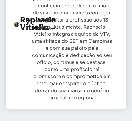
e conhecimentos desde o início
de sua carreira quando começou
Raphaela
INFLUENCER
as exercitar a profissão aos 13
E
Vitiello
anos. Atualmente, Raphaela
JORNALISTA
Vitiello integra a equipe da VTV,
uma afiliada do SBT em Campinas
e com sua paixão pela
comunicação e dedicação ao seu
ofício, continua a se destacar
como uma profissional
promissora e comprometida em
informar e inspirar o público,
deixando sua marca no cenário
jornalístico regional.