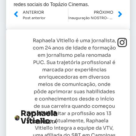
redes sociais do Topázio Cinemas.
ANTERIOR
PRÓXIMO
Post anterior
Inauguração NOSTRO- Empório Bar
Raphaela Vitiello é uma jornalista,
com 24 anos de idade e formação
em jornalismo pela renomada
PUC. Sua trajetória profissional é
marcada por experiências
enriquecedoras em diversos
meios de comunicação, onde
pôde aprimorar suas habilidades
e conhecimentos desde o início
de sua carreira quando começou
Raphaela
INFLUENCER
as exercitar a profissão aos 13
E
Vitiello
anos. Atualmente, Raphaela
JORNALISTA
Vitiello integra a equipe da VTV,
uma afiliada do SBT em Campinas