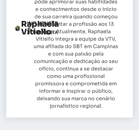
pôde aprimorar suas habilidades
e conhecimentos desde o início
de sua carreira quando começou
Raphaela
INFLUENCER
as exercitar a profissão aos 13
E
Vitiello
anos. Atualmente, Raphaela
JORNALISTA
Vitiello integra a equipe da VTV,
uma afiliada do SBT em Campinas
e com sua paixão pela
comunicação e dedicação ao seu
ofício, continua a se destacar
como uma profissional
promissora e comprometida em
informar e inspirar o público,
deixando sua marca no cenário
jornalístico regional.