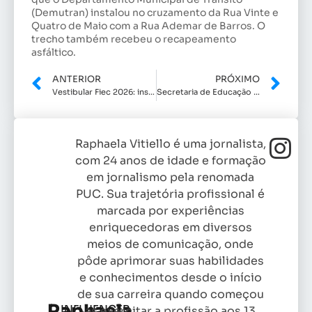
(Demutran) instalou no cruzamento da Rua Vinte e
Quatro de Maio com a Rua Ademar de Barros. O
trecho também recebeu o recapeamento
asfáltico.
ANTERIOR
PRÓXIMO
Vestibular Fiec 2026: inscrições abertas para o curso de Tecnólogo em Processos Químicos
Secretaria de Educação disponibiliza Calendário Escolar na plataforma Minha Indaiatuba
Raphaela Vitiello é uma jornalista,
com 24 anos de idade e formação
em jornalismo pela renomada
PUC. Sua trajetória profissional é
marcada por experiências
enriquecedoras em diversos
meios de comunicação, onde
pôde aprimorar suas habilidades
e conhecimentos desde o início
de sua carreira quando começou
Raphaela
INFLUENCER
as exercitar a profissão aos 13