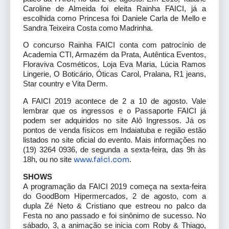
Caroline de Almeida foi eleita Rainha FAICI, já a
escolhida como Princesa foi Daniele Carla de Mello e
Sandra Teixeira Costa como Madrinha.
O concurso Rainha FAICI conta com patrocínio de
Academia CTI, Armazém da Prata, Autêntica Eventos,
Floraviva Cosméticos, Loja Eva Maria, Lúcia Ramos
Lingerie, O Boticário, Óticas Carol, Pralana, R1 jeans,
Star country e Vita Derm.
A FAICI 2019 acontece de 2 a 10 de agosto. Vale
lembrar que os ingressos e o Passaporte FAICI já
podem ser adquiridos no site Alô Ingressos. Já os
pontos de venda físicos em Indaiatuba e região estão
listados no site oficial do evento. Mais informações no
(19) 3264 0936, de segunda a sexta-feira, das 9h às
www.faici.com
18h, ou no site
.
SHOWS
A programação da FAICI 2019 começa na sexta-feira
do GoodBom Hipermercados, 2 de agosto, com a
dupla Zé Neto & Cristiano que estreou no palco da
Festa no ano passado e foi sinônimo de sucesso. No
sábado, 3, a animação se inicia com Roby & Thiago,