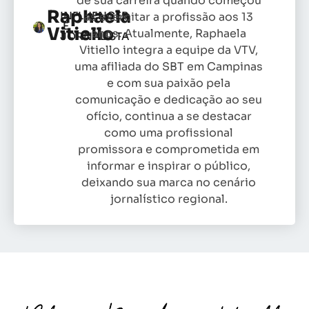
de sua carreira quando começou
Raphaela
INFLUENCER
as exercitar a profissão aos 13
E
Vitiello
anos. Atualmente, Raphaela
JORNALISTA
Vitiello integra a equipe da VTV,
uma afiliada do SBT em Campinas
e com sua paixão pela
comunicação e dedicação ao seu
ofício, continua a se destacar
como uma profissional
promissora e comprometida em
informar e inspirar o público,
deixando sua marca no cenário
jornalístico regional.