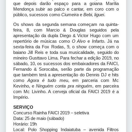
que depois darão espaço para a goiana Marília
Mendonça subir ao palco e cantar, em coro com o
público, sucessos como
Ciumeira
e
Bebi, liguei
.
Os shows da segunda semana começam na quinta-
feira, 8, com Marcio & Douglas seguidos pela
apresentação da dupla Diego & Victor Hugo com um
repertório de músicas como
O Alvo
e
Infarto
. Já na
sexta-feira da Fox Rodas, 9, o show começa com o
baiano Jill Reis e toda sua musicalidade, seguido do
mineiro Gusttavo Lima. Para fechar a edição 2019, no
sábado, 10, os sucessos dos embaixadores da FAICI,
Fernando & Sorocaba, serão parte da programação
que também terá a apresentação do Dennis DJ e hits
como
Agora é tudo meu
, em parceria com Mc
Kevinho, e
Ninguém conta pra ninguém
, em parceira
com Mc Livinho. A cerveja oficial da FAICI 2019 é a
Império.
SERVIÇO
Concurso Rainha FAICI 2019 – seletiva
Data: 25 de maio (sábado)
Horário: 19h
Local: Polo Shopping Indaiatuba – avenida Filtros