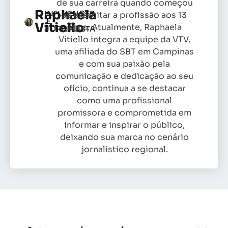
de sua carreira quando começou
Raphaela
INFLUENCER
as exercitar a profissão aos 13
E
Vitiello
anos. Atualmente, Raphaela
JORNALISTA
Vitiello integra a equipe da VTV,
uma afiliada do SBT em Campinas
e com sua paixão pela
comunicação e dedicação ao seu
ofício, continua a se destacar
como uma profissional
promissora e comprometida em
informar e inspirar o público,
deixando sua marca no cenário
jornalístico regional.