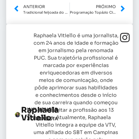
ANTERIOR
PRÓXIMO
Tradicional feijoada do Simetria Restaurante está de volta
Programação Topázio Cinemas: dia 30/09 até 06/10
Raphaela Vitiello é uma jornalista,
com 24 anos de idade e formação
em jornalismo pela renomada
PUC. Sua trajetória profissional é
marcada por experiências
enriquecedoras em diversos
meios de comunicação, onde
pôde aprimorar suas habilidades
e conhecimentos desde o início
de sua carreira quando começou
Raphaela
INFLUENCER
as exercitar a profissão aos 13
E
Vitiello
anos. Atualmente, Raphaela
JORNALISTA
Vitiello integra a equipe da VTV,
uma afiliada do SBT em Campinas