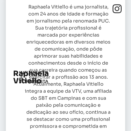
Raphaela Vitiello é uma jornalista,
com 24 anos de idade e formação
em jornalismo pela renomada PUC.
Sua trajetória profissional é
marcada por experiências
enriquecedoras em diversos meios
de comunicação, onde pôde
aprimorar suas habilidades e
conhecimentos desde o início de
sua carreira quando começou as
Raphaela
INFLUENCER
exercitar a profissão aos 13 anos.
E
Vitiello
JORNALISTA
Atualmente, Raphaela Vitiello
integra a equipe da VTV, uma afiliada
do SBT em Campinas e com sua
paixão pela comunicação e
dedicação ao seu ofício, continua a
se destacar como uma profissional
promissora e comprometida em