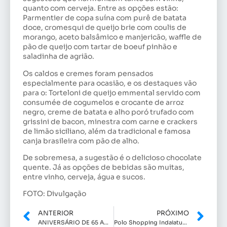
quanto com cerveja. Entre as opções estão:
Parmentier de copa suína com purê de batata
doce, cromesqui de queijo brie com coulis de
morango, aceto balsâmico e manjericão, waffle de
pão de queijo com tartar de boeuf pinhão e
saladinha de agrião.
Os caldos e cremes foram pensados
especialmente para ocasião, e os destaques vão
para o: Torteloni de queijo emmental servido com
consumée de cogumelos e crocante de arroz
negro, creme de batata e alho poró trufado com
grissini de bacon, minestra com carne e crackers
de limão siciliano, além da tradicional e famosa
canja brasileira com pão de alho.
De sobremesa, a sugestão é o delicioso chocolate
quente. Já as opções de bebidas são muitas,
entre vinho, cerveja, água e sucos.
FOTO: Divulgação
ANTERIOR
PRÓXIMO
ANIVERSÁRIO DE 65 ANOS DO INDAIATUBA CLUBE
Polo Shopping Indaiatuba recebe exposição “Curvas na Arquitetura Brasileira”