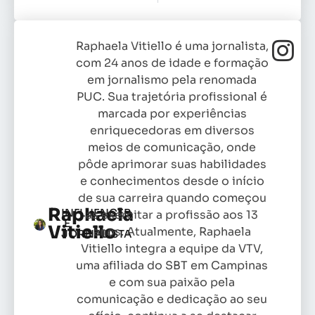
Raphaela Vitiello é uma jornalista,
com 24 anos de idade e formação
em jornalismo pela renomada
PUC. Sua trajetória profissional é
marcada por experiências
enriquecedoras em diversos
meios de comunicação, onde
pôde aprimorar suas habilidades
e conhecimentos desde o início
de sua carreira quando começou
Raphaela
INFLUENCER
as exercitar a profissão aos 13
E
Vitiello
anos. Atualmente, Raphaela
JORNALISTA
Vitiello integra a equipe da VTV,
uma afiliada do SBT em Campinas
e com sua paixão pela
comunicação e dedicação ao seu