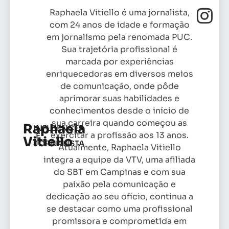
Raphaela Vitiello é uma jornalista,
com 24 anos de idade e formação
em jornalismo pela renomada PUC.
Sua trajetória profissional é
marcada por experiências
enriquecedoras em diversos meios
de comunicação, onde pôde
aprimorar suas habilidades e
conhecimentos desde o início de
sua carreira quando começou as
Raphaela
INFLUENCER
exercitar a profissão aos 13 anos.
E
Vitiello
JORNALISTA
Atualmente, Raphaela Vitiello
integra a equipe da VTV, uma afiliada
do SBT em Campinas e com sua
paixão pela comunicação e
dedicação ao seu ofício, continua a
se destacar como uma profissional
promissora e comprometida em