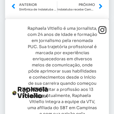
ANTERIOR
PRÓXIMO
Sinfônica de Indaiatuba e Cultura promovem Caminhada Musical no dia 28 de fevereiro
Indaiatuba recebe Campeonato Pan-Americano de Paraciclismo 2026
Raphaela Vitiello é uma jornalista,
com 24 anos de idade e formação
em jornalismo pela renomada
PUC. Sua trajetória profissional é
marcada por experiências
enriquecedoras em diversos
meios de comunicação, onde
pôde aprimorar suas habilidades
e conhecimentos desde o início
de sua carreira quando começou
Raphaela
INFLUENCER
as exercitar a profissão aos 13
E
Vitiello
anos. Atualmente, Raphaela
JORNALISTA
Vitiello integra a equipe da VTV,
uma afiliada do SBT em Campinas
e com sua paixão pela