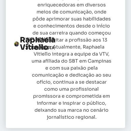
enriquecedoras em diversos
meios de comunicação, onde
pôde aprimorar suas habilidades
e conhecimentos desde o início
de sua carreira quando começou
Raphaela
INFLUENCER
as exercitar a profissão aos 13
E
Vitiello
anos. Atualmente, Raphaela
JORNALISTA
Vitiello integra a equipe da VTV,
uma afiliada do SBT em Campinas
e com sua paixão pela
comunicação e dedicação ao seu
ofício, continua a se destacar
como uma profissional
promissora e comprometida em
informar e inspirar o público,
deixando sua marca no cenário
jornalístico regional.