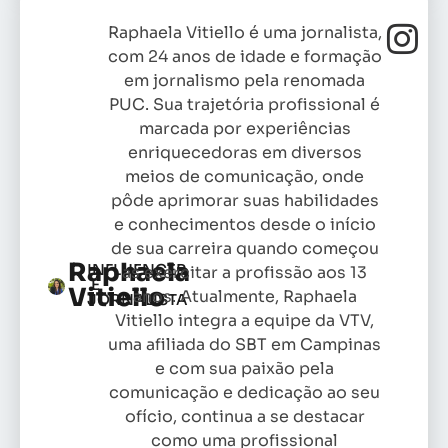
Raphaela Vitiello é uma jornalista,
com 24 anos de idade e formação
em jornalismo pela renomada
PUC. Sua trajetória profissional é
marcada por experiências
enriquecedoras em diversos
meios de comunicação, onde
pôde aprimorar suas habilidades
e conhecimentos desde o início
de sua carreira quando começou
Raphaela
INFLUENCER
as exercitar a profissão aos 13
E
Vitiello
anos. Atualmente, Raphaela
JORNALISTA
Vitiello integra a equipe da VTV,
uma afiliada do SBT em Campinas
e com sua paixão pela
comunicação e dedicação ao seu
ofício, continua a se destacar
como uma profissional