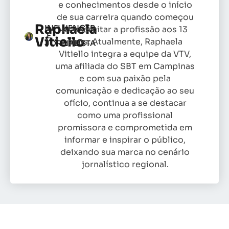
e conhecimentos desde o início
de sua carreira quando começou
Raphaela
INFLUENCER
as exercitar a profissão aos 13
E
Vitiello
anos. Atualmente, Raphaela
JORNALISTA
Vitiello integra a equipe da VTV,
uma afiliada do SBT em Campinas
e com sua paixão pela
comunicação e dedicação ao seu
ofício, continua a se destacar
como uma profissional
promissora e comprometida em
informar e inspirar o público,
deixando sua marca no cenário
jornalístico regional.