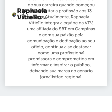
de sua carreira quando começou
Raphaela
INFLUENCER
as exercitar a profissão aos 13
E
Vitiello
anos. Atualmente, Raphaela
JORNALISTA
Vitiello integra a equipe da VTV,
uma afiliada do SBT em Campinas
e com sua paixão pela
comunicação e dedicação ao seu
ofício, continua a se destacar
como uma profissional
promissora e comprometida em
informar e inspirar o público,
deixando sua marca no cenário
jornalístico regional.