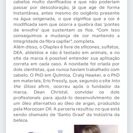
cabelos muito danificados e que não poderiam
passar por descoloração, já que age de forma
instantânea, antes mesmo do oxigênio presente
na água oxigenada, o que significa que a cor é
modificada sem que ocorra a quebra das ‘pontes
de enxofre
’ que sustentam os fios. “Com isso
conseguimos a mudança de cor mantendo a
integridade da fibra capilar”, completa.
Além disso, o Olaplex é livre de silicones, sulfatos,
DEA, aldeídos e não é testado em animais, e no
site da marca é possível entender sua aplicação
correta em cada caso. A novidade foi criada por
dois cientistas, que nunca haviam trabalhado com
cabelo. O PhD em Química, Craig Hawker, e o PhD
em materiais, Eric Pressly, que, segundo o site
Into
the Gloss
afirm, ocorreu após o fundador da
marca, Dean Christal, convidar os dois
profissionais para ajudá-lo desenvolvimento de
um óleo alternativo ao óleo de argan, produzido
pela Moroccan Oil. A parceria resultou no que está
sendo chamado de ‘Santo Graal’ da indústria da
beleza.