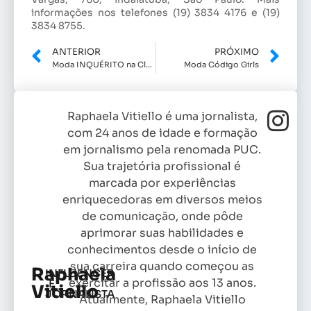
informações nos telefones (19) 3834 4176 e (19)
3834 8755.
ANTERIOR
PRÓXIMO
Moda INQUÉRITO na Clary- Parte II
Moda Código Girls
Raphaela Vitiello é uma jornalista,
com 24 anos de idade e formação
em jornalismo pela renomada PUC.
Sua trajetória profissional é
marcada por experiências
enriquecedoras em diversos meios
de comunicação, onde pôde
aprimorar suas habilidades e
conhecimentos desde o início de
sua carreira quando começou as
Raphaela
INFLUENCER
exercitar a profissão aos 13 anos.
E
Vitiello
JORNALISTA
Atualmente, Raphaela Vitiello