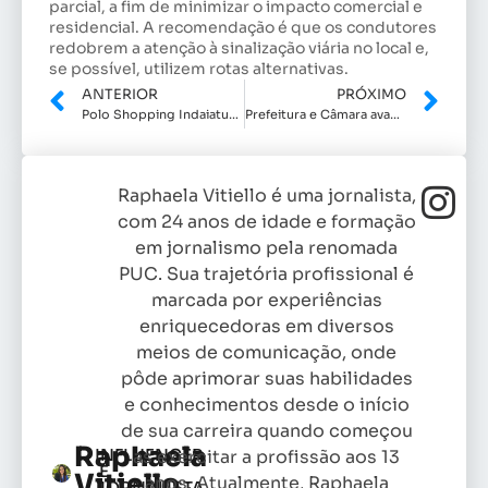
parcial, a fim de minimizar o impacto comercial e
residencial. A recomendação é que os condutores
redobrem a atenção à sinalização viária no local e,
se possível, utilizem rotas alternativas.
ANTERIOR
PRÓXIMO
Polo Shopping Indaiatuba celebra o Dia das Mães com show gratuito de André Frateschi
Prefeitura e Câmara avançam em Brasília para implantação de canais de TV aberta em Indaiatuba
Raphaela Vitiello é uma jornalista,
com 24 anos de idade e formação
em jornalismo pela renomada
PUC. Sua trajetória profissional é
marcada por experiências
enriquecedoras em diversos
meios de comunicação, onde
pôde aprimorar suas habilidades
e conhecimentos desde o início
de sua carreira quando começou
Raphaela
INFLUENCER
as exercitar a profissão aos 13
E
Vitiello
anos. Atualmente, Raphaela
JORNALISTA