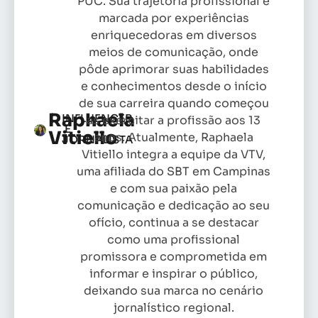
PUC. Sua trajetória profissional é
marcada por experiências
enriquecedoras em diversos
meios de comunicação, onde
pôde aprimorar suas habilidades
e conhecimentos desde o início
de sua carreira quando começou
Raphaela
INFLUENCER
as exercitar a profissão aos 13
E
Vitiello
anos. Atualmente, Raphaela
JORNALISTA
Vitiello integra a equipe da VTV,
uma afiliada do SBT em Campinas
e com sua paixão pela
comunicação e dedicação ao seu
ofício, continua a se destacar
como uma profissional
promissora e comprometida em
informar e inspirar o público,
deixando sua marca no cenário
jornalístico regional.