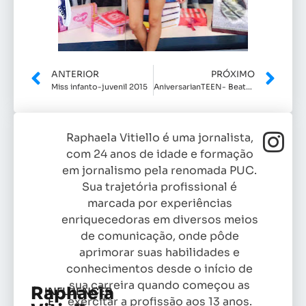
ANTERIOR
PRÓXIMO
Miss infanto-juvenil 2015
AniversarianTEEN- Beatriz Domingues
Raphaela Vitiello é uma jornalista,
com 24 anos de idade e formação
em jornalismo pela renomada PUC.
Sua trajetória profissional é
marcada por experiências
enriquecedoras em diversos meios
de comunicação, onde pôde
aprimorar suas habilidades e
conhecimentos desde o início de
sua carreira quando começou as
Raphaela
INFLUENCER
exercitar a profissão aos 13 anos.
E