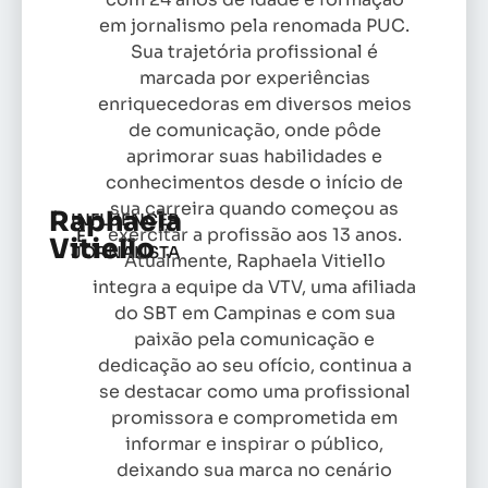
em jornalismo pela renomada PUC.
Sua trajetória profissional é
marcada por experiências
enriquecedoras em diversos meios
de comunicação, onde pôde
aprimorar suas habilidades e
conhecimentos desde o início de
sua carreira quando começou as
Raphaela
INFLUENCER
exercitar a profissão aos 13 anos.
E
Vitiello
JORNALISTA
Atualmente, Raphaela Vitiello
integra a equipe da VTV, uma afiliada
do SBT em Campinas e com sua
paixão pela comunicação e
dedicação ao seu ofício, continua a
se destacar como uma profissional
promissora e comprometida em
informar e inspirar o público,
deixando sua marca no cenário