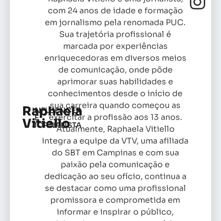
com 24 anos de idade e formação
em jornalismo pela renomada PUC.
Sua trajetória profissional é
marcada por experiências
enriquecedoras em diversos meios
de comunicação, onde pôde
aprimorar suas habilidades e
conhecimentos desde o início de
sua carreira quando começou as
Raphaela
INFLUENCER
exercitar a profissão aos 13 anos.
E
Vitiello
JORNALISTA
Atualmente, Raphaela Vitiello
integra a equipe da VTV, uma afiliada
do SBT em Campinas e com sua
paixão pela comunicação e
dedicação ao seu ofício, continua a
se destacar como uma profissional
promissora e comprometida em
informar e inspirar o público,