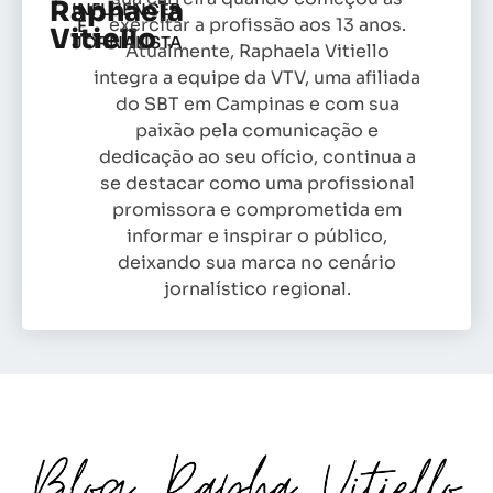
Raphaela
INFLUENCER
exercitar a profissão aos 13 anos.
E
Vitiello
JORNALISTA
Atualmente, Raphaela Vitiello
integra a equipe da VTV, uma afiliada
do SBT em Campinas e com sua
paixão pela comunicação e
dedicação ao seu ofício, continua a
se destacar como uma profissional
promissora e comprometida em
informar e inspirar o público,
deixando sua marca no cenário
jornalístico regional.