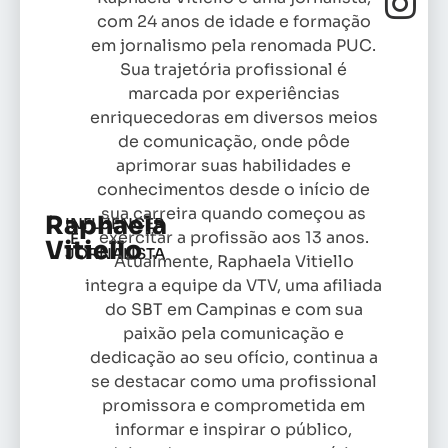
com 24 anos de idade e formação
em jornalismo pela renomada PUC.
Sua trajetória profissional é
marcada por experiências
enriquecedoras em diversos meios
de comunicação, onde pôde
aprimorar suas habilidades e
conhecimentos desde o início de
sua carreira quando começou as
Raphaela
INFLUENCER
exercitar a profissão aos 13 anos.
E
Vitiello
JORNALISTA
Atualmente, Raphaela Vitiello
integra a equipe da VTV, uma afiliada
do SBT em Campinas e com sua
paixão pela comunicação e
dedicação ao seu ofício, continua a
se destacar como uma profissional
promissora e comprometida em
informar e inspirar o público,