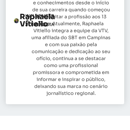
e conhecimentos desde o início
de sua carreira quando começou
Raphaela
INFLUENCER
as exercitar a profissão aos 13
E
Vitiello
anos. Atualmente, Raphaela
JORNALISTA
Vitiello integra a equipe da VTV,
uma afiliada do SBT em Campinas
e com sua paixão pela
comunicação e dedicação ao seu
ofício, continua a se destacar
como uma profissional
promissora e comprometida em
informar e inspirar o público,
deixando sua marca no cenário
jornalístico regional.