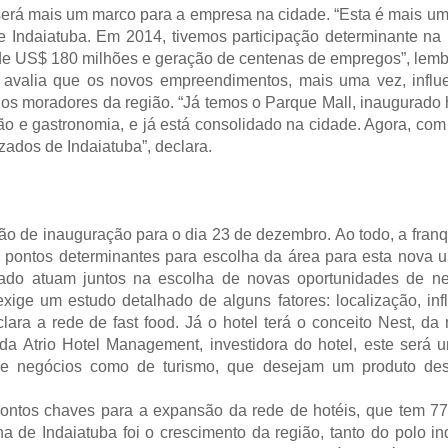
e será mais um marco para a empresa na cidade. “Esta é mais um
e Indaiatuba. Em 2014, tivemos participação determinante na 
de US$ 180 milhões e geração de centenas de empregos”, lemb
a, avalia que os novos empreendimentos, mais uma vez, influ
s moradores da região. “Já temos o Parque Mall, inaugurado 
ão e gastronomia, e já está consolidado na cidade. Agora, com
zados de Indaiatuba”, declara.
são de inauguração para o dia 23 de dezembro. Ao todo, a franq
os pontos determinantes para escolha da área para esta nova 
ado atuam juntos na escolha de novas oportunidades de ne
xige um estudo detalhado de alguns fatores: localização, inf
lara a rede de fast food. Já o hotel terá o conceito Nest, da 
a Atrio Hotel Management, investidora do hotel, este será 
 de negócios como de turismo, que desejam um produto desc
ontos chaves para a expansão da rede de hotéis, que tem 7
 de Indaiatuba foi o crescimento da região, tanto do polo ind