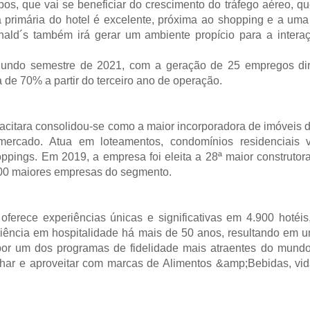
s, que vai se beneficiar do crescimento do tráfego aéreo, qu
a primária do hotel é excelente, próxima ao shopping e a uma
onald´s também irá gerar um ambiente propício para a inter
segundo semestre de 2021, com a geração de 25 empregos di
 de 70% a partir do terceiro ano de operação.
acitara consolidou-se como a maior incorporadora de imóveis d
mercado. Atua em loteamentos, condomínios residenciais v
oppings. Em 2019, a empresa foi eleita a 28ª maior construtora
100 maiores empresas do segmento.
erece experiências únicas e significativas em 4.900 hotéis,
ência em hospitalidade há mais de 50 anos, resultando em um
por um dos programas de fidelidade mais atraentes do mund
lhar e aproveitar com marcas de Alimentos &amp;Bebidas, vid