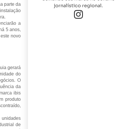
a parte da
jornalístico regional.
instalação
ra.
enciarão a
há 5 anos,
 este novo
uia gerará
unidade do
gócios. O
luência da
marca ibis
um produto
ontraído,
7 unidades
ustrial de