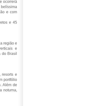
e ocorrerá
 belíssima
ação e com
retos e 45
a região e
erticais e
 do Brasil
 resorts e
 portfólio
o. Além de
a noturna,