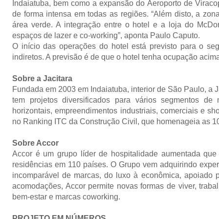
Indaiatuba, bem como a expansão do Aeroporto de Viracopo
de forma intensa em todas as regiões. “Além disto, a zon
área verde. A integração entre o hotel e a loja do McD
espaços de lazer e co-working”, aponta Paulo Caputo.
O início das operações do hotel está previsto para o 
indiretos. A previsão é de que o hotel tenha ocupação acima
Sobre a Jacitara
Fundada em 2003 em Indaiatuba, interior de São Paulo, a J
tem projetos diversificados para vários segmentos de 
horizontais, empreendimentos industriais, comerciais e sh
no Ranking ITC da Construção Civil, que homenageia as 
Sobre Accor
Accor é um grupo líder de hospitalidade aumentada que of
residências em 110 países. O Grupo vem adquirindo experi
incomparável de marcas, do luxo à econômica, apoiado 
acomodações, Accor permite novas formas de viver, traba
bem-estar e marcas coworking.
PROJETO EM NÚMEROS