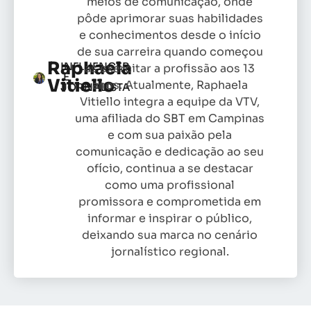
meios de comunicação, onde
pôde aprimorar suas habilidades
e conhecimentos desde o início
de sua carreira quando começou
Raphaela
INFLUENCER
as exercitar a profissão aos 13
E
Vitiello
anos. Atualmente, Raphaela
JORNALISTA
Vitiello integra a equipe da VTV,
uma afiliada do SBT em Campinas
e com sua paixão pela
comunicação e dedicação ao seu
ofício, continua a se destacar
como uma profissional
promissora e comprometida em
informar e inspirar o público,
deixando sua marca no cenário
jornalístico regional.