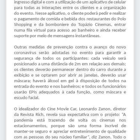
ingresso digital e com a utilização de um aplicativo de celular
para todas as interações entre os clientes e a organização
do evento. Nesse aplicativo, o cliente poderá pedir e realizar
o pagamento de comida e bebida dos restaurantes do Polo
Shopping e da bomboniere do Topázio Cinemas, entrar
numa fila virtual para acesso ao banheiro e ainda receber
suporte por meio de mensagens instantâneas.
Outras medidas de prevenção contra o avanço do novo
coronavírus serão adotadas no evento para garantir a
segurança de todos os participantes: cada veículo será
posicionado a uma distância de 2m em relação aos demais;
os clientes deverão permanecer dentro do carro durante a
exibição e se optarem por abrir as janelas, deverão usar
máscara; haverá
álcool em gel à disposição de todos na
entrada do evento e nos banheiros; e todos os funcionários
usarão EPIs adequados à cada função, como máscara e
escudo facial.
O idealizador do Cine Movie Car, Leonardo Zanon, diretor
da Revista Rich, revela sua expectativa com o projeto: “A
pandemia está trazendo de volta os cinemas nos
estacionamentos, porque são uma forma incrível de
manter-se seguro e apreciar entretenimento de qualidade
com as pessoas do seu núcleo familiar”, diz Zanon. Todo o