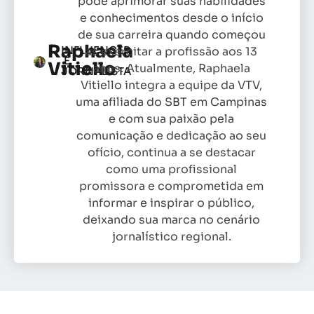
pôde aprimorar suas habilidades
e conhecimentos desde o início
de sua carreira quando começou
Raphaela
INFLUENCER
as exercitar a profissão aos 13
E
Vitiello
anos. Atualmente, Raphaela
JORNALISTA
Vitiello integra a equipe da VTV,
uma afiliada do SBT em Campinas
e com sua paixão pela
comunicação e dedicação ao seu
ofício, continua a se destacar
como uma profissional
promissora e comprometida em
informar e inspirar o público,
deixando sua marca no cenário
jornalístico regional.