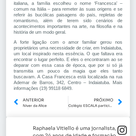
italiana, a família escolheu o nome ‘Francesca’ –
comum na Itália – para remeter às suas origens e se
referir às bucólicas paisagens do país, repletas de
romantismo, além de terem sido cenários de
acontecimentos importantes na arte, na filosofia e na
história de um modo geral.
A forte ligação com o amor familiar gerou nos
proprietários uma necessidade de criar, em Indaiatuba,
um local inspirado nesta essência. O que faltava era
encontrar o lugar perfeito. E eles o encontraram ao se
deparar com essa casa de época, que por si só já
transmitia um pouco da magia que eles tanto
buscavam. A Casa Francesca está localizada na rua
Ademar de Barros, 342, Centro – Indaiatuba. Mais
informações (19) 99118 6849.
ANTERIOR
PRÓXIMO
Niver da Alice
Colégio ESCALA participa de homenagem aos idosos
Raphaela Vitiello é uma jornalista,
com 24 anos de idade e formação