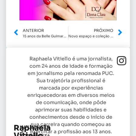
ANTERIOR
PRÓXIMO
15 anos da Belle Guimarães
Novo espaço e coleção de Munize Bigatto
Raphaela Vitiello é uma jornalista,
com 24 anos de idade e formação
em jornalismo pela renomada PUC.
Sua trajetória profissional é
marcada por experiências
enriquecedoras em diversos meios
de comunicação, onde pôde
aprimorar suas habilidades e
conhecimentos desde o início de
sua carreira quando começou as
Raphaela
INFLUENCER
exercitar a profissão aos 13 anos.
E
Vitiello