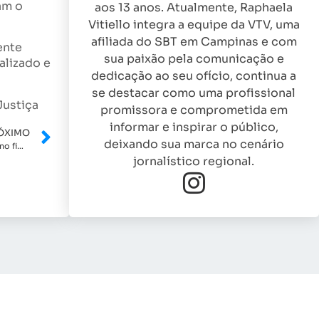
am o
aos 13 anos. Atualmente, Raphaela
Vitiello integra a equipe da VTV, uma
afiliada do SBT em Campinas e com
ente
sua paixão pela comunicação e
alizado e
dedicação ao seu ofício, continua a
se destacar como uma profissional
Justiça
promissora e comprometida em
informar e inspirar o público,
ÓXIMO
deixando sua marca no cenário
Prefeitura e SOU informam horários especiais do transporte coletivo no fim de semana prolongado
jornalístico regional.