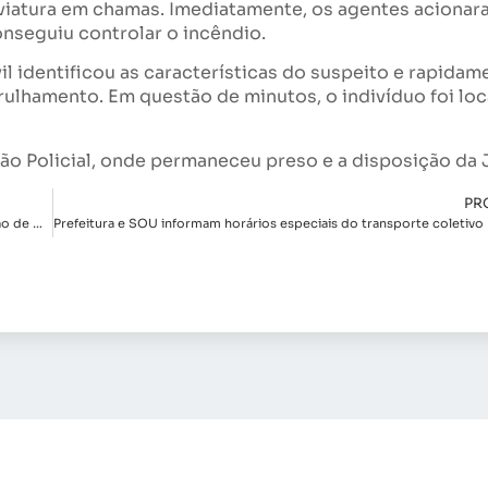
 viatura em chamas. Imediatamente, os agentes acionar
nseguiu controlar o incêndio.
l identificou as características do suspeito e rapidam
rulhamento. Em questão de minutos, o indivíduo foi loc
ão Policial, onde permaneceu preso e a disposição da 
PR
IBGE aponta Indaiatuba como quarta cidade mais arborizada da região de Campinas