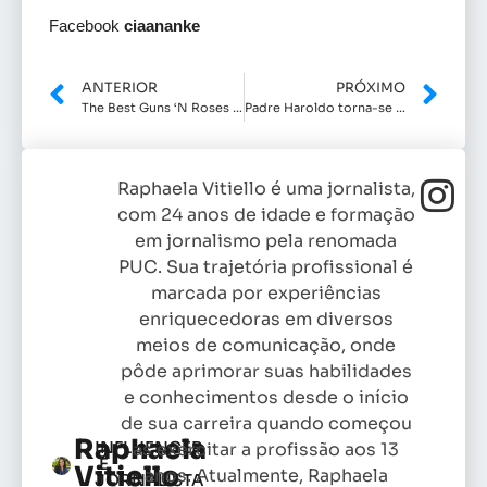
Facebook
ciaananke
ANTERIOR
PRÓXIMO
The Best Guns ‘N Roses apresenta tributo em Indaiatuba
Padre Haroldo torna-se personagem de livro escrito por Sandra Sahd
Raphaela Vitiello é uma jornalista,
com 24 anos de idade e formação
em jornalismo pela renomada
PUC. Sua trajetória profissional é
marcada por experiências
enriquecedoras em diversos
meios de comunicação, onde
pôde aprimorar suas habilidades
e conhecimentos desde o início
de sua carreira quando começou
Raphaela
INFLUENCER
as exercitar a profissão aos 13
E
Vitiello
anos. Atualmente, Raphaela
JORNALISTA