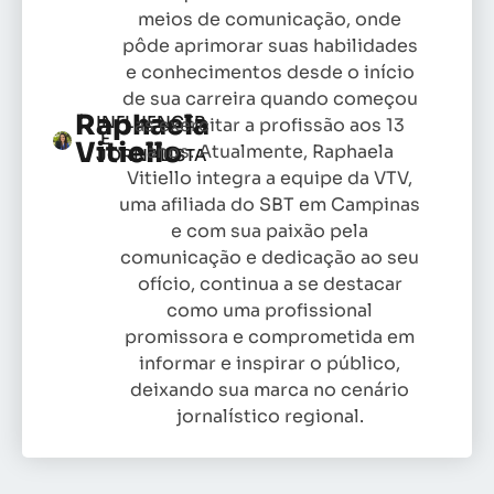
meios de comunicação, onde
pôde aprimorar suas habilidades
e conhecimentos desde o início
de sua carreira quando começou
Raphaela
INFLUENCER
as exercitar a profissão aos 13
E
Vitiello
anos. Atualmente, Raphaela
JORNALISTA
Vitiello integra a equipe da VTV,
uma afiliada do SBT em Campinas
e com sua paixão pela
comunicação e dedicação ao seu
ofício, continua a se destacar
como uma profissional
promissora e comprometida em
informar e inspirar o público,
deixando sua marca no cenário
jornalístico regional.