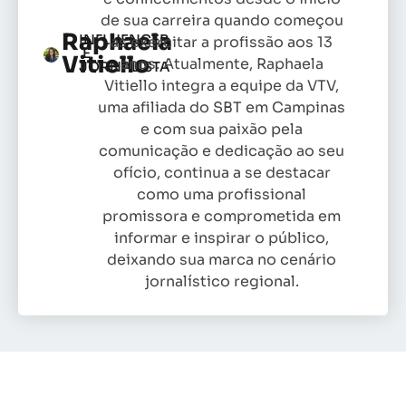
de sua carreira quando começou
Raphaela
INFLUENCER
as exercitar a profissão aos 13
E
Vitiello
anos. Atualmente, Raphaela
JORNALISTA
Vitiello integra a equipe da VTV,
uma afiliada do SBT em Campinas
e com sua paixão pela
comunicação e dedicação ao seu
ofício, continua a se destacar
como uma profissional
promissora e comprometida em
informar e inspirar o público,
deixando sua marca no cenário
jornalístico regional.