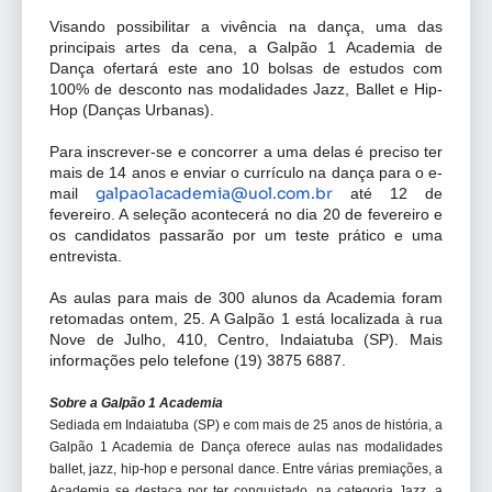
Visando possibilitar a vivência na dança, uma das
principais artes da cena, a Galpão 1 Academia de
Dança ofertará este ano 10 bolsas de estudos com
100% de desconto nas modalidades Jazz, Ballet e Hip-
Hop (Danças Urbanas).
Para inscrever-se e concorrer a uma delas é preciso ter
mais de 14 anos e enviar o currículo na dança para o e-
galpao1academia@uol.
com.br
mail
até 12 de
fevereiro. A seleção acontecerá no dia 20 de fevereiro e
os candidatos passarão por um teste prático e uma
entrevista.
As aulas para mais de 300 alunos da Academia foram
retomadas ontem, 25. A Galpão 1 está localizada à rua
Nove de Julho, 410, Centro, Indaiatuba (SP). Mais
informações pelo telefone (19) 3875 6887.
Sobre a Galpão 1 Academia
Sediada em Indaiatuba (SP) e com mais de 25 anos de história, a
Galpão 1 Academia de Dança oferece aulas nas modalidades
ballet, jazz, hip-hop e personal dance. Entre várias premiações, a
Academia se destaca por ter conquistado, na categoria Jazz, a