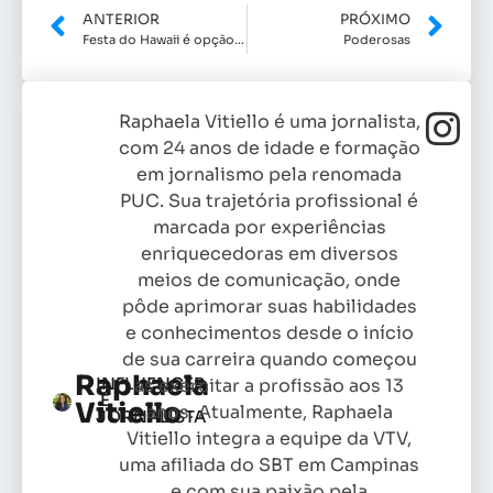
ANTERIOR
PRÓXIMO
Festa do Hawaii é opção do final de semana
Poderosas
Raphaela Vitiello é uma jornalista,
com 24 anos de idade e formação
em jornalismo pela renomada
PUC. Sua trajetória profissional é
marcada por experiências
enriquecedoras em diversos
meios de comunicação, onde
pôde aprimorar suas habilidades
e conhecimentos desde o início
de sua carreira quando começou
Raphaela
INFLUENCER
as exercitar a profissão aos 13
E
Vitiello
anos. Atualmente, Raphaela
JORNALISTA
Vitiello integra a equipe da VTV,
uma afiliada do SBT em Campinas
e com sua paixão pela