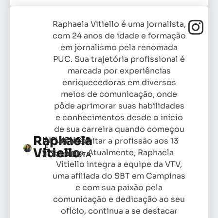
Raphaela Vitiello é uma jornalista,
com 24 anos de idade e formação
em jornalismo pela renomada
PUC. Sua trajetória profissional é
marcada por experiências
enriquecedoras em diversos
meios de comunicação, onde
pôde aprimorar suas habilidades
e conhecimentos desde o início
de sua carreira quando começou
Raphaela
INFLUENCER
as exercitar a profissão aos 13
E
Vitiello
anos. Atualmente, Raphaela
JORNALISTA
Vitiello integra a equipe da VTV,
uma afiliada do SBT em Campinas
e com sua paixão pela
comunicação e dedicação ao seu
ofício, continua a se destacar