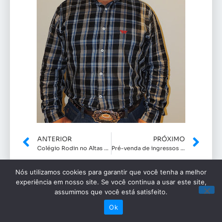
ANTERIOR
PRÓXIMO
Colégio Rodin no Altas horas
Pré-venda de ingressos para Vingadores: Guerra Infinita
Nós utilizamos cookies para garantir que você tenha a melhor
experiência em nosso site. Se você continua a usar este site,
Raphaela Vitiello é uma jornalista,
assumimos que você está satisfeito.
com 24 anos de idade e formação
Ok
em jornalismo pela renomada PUC.
Sua trajetória profissional é