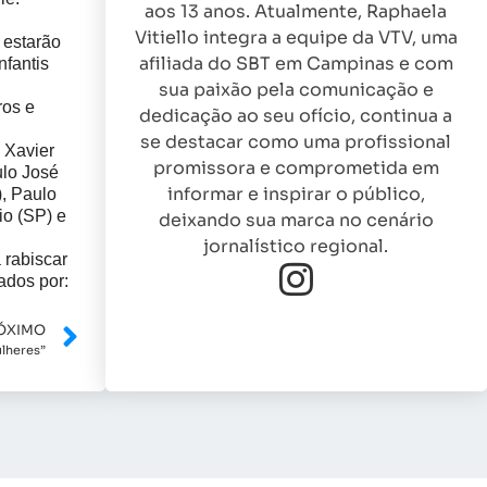
aos 13 anos. Atualmente, Raphaela
Vitiello integra a equipe da VTV, uma
 estarão
afiliada do SBT em Campinas e com
fantis
sua paixão pela comunicação e
ros e
dedicação ao seu ofício, continua a
se destacar como uma profissional
 Xavier
promissora e comprometida em
ulo José
informar e inspirar o público,
, Paulo
io (SP) e
deixando sua marca no cenário
jornalístico regional.
 rabiscar
ados por:
ÓXIMO
ulheres”