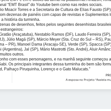
nal “EMT Brasil” do Youtube bem como nas redes sociais.
o Moacir Torres e a Secretaria de Cultura de Elias Fausto (SP)
m dezenas de painéis com capas de revistas e Suplementos In
a história da turminha.
enas de desenhos, feitos pelos seguintes desenhistas brasilei
estrangeiros:
ratão (Araçatuba), Nestablo Ramos (DF), Laudo Ferreira (SP),
RJ), Júlio Magá (SP), Márcio Meyer (Sta. Cruz do Sul – RS), Pa
na – PR), Manoel Dama (Aracaju-SE), Verde (SP), Spacca (SP)
(Argentina), Jal (SP), Mário Mastrotti (Sto. André), Aluir Amânc
muitos outros.
sonho com esses personagens, e na manhã seguinte começou a
Gabi. Os principais integrantes dessa turminha do bem são form
d, Palhaço Piruquinha, Lorenço e o Gato Malucats.”
PR
A esposa no Projeto “Assista m