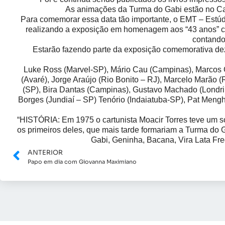
As animações da Turma do Gabi estão no Ca
Para comemorar essa data tão importante, o EMT – Estúdi
realizando a exposição em homenagem aos “43 anos” co
contando 
Estarão fazendo parte da exposição comemorativa dez
Luke Ross (Marvel-SP), Mário Cau (Campinas), Marcos G
(Avaré), Jorge Araújo (Rio Bonito – RJ), Marcelo Marão (
(SP), Bira Dantas (Campinas), Gustavo Machado (Londri
Borges (Jundiaí – SP) Tenório (Indaiatuba-SP), Pat Menghi 
“HISTÓRIA: Em 1975 o cartunista Moacir Torres teve um 
os primeiros deles, que mais tarde formariam a Turma do 
Gabi, Geninha, Bacana, Vira Lata Fre
ANTERIOR
Papo em dia com Giovanna Maximiano