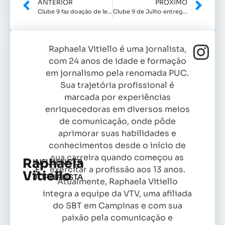
ANTERIOR
PRÓXIMO
Clube 9 faz doação de leite
Clube 9 de Julho entrega mais de 7 mil litros de leite
Raphaela Vitiello é uma jornalista,
com 24 anos de idade e formação
em jornalismo pela renomada PUC.
Sua trajetória profissional é
marcada por experiências
enriquecedoras em diversos meios
de comunicação, onde pôde
aprimorar suas habilidades e
conhecimentos desde o início de
sua carreira quando começou as
Raphaela
INFLUENCER
exercitar a profissão aos 13 anos.
E
Vitiello
JORNALISTA
Atualmente, Raphaela Vitiello
integra a equipe da VTV, uma afiliada
do SBT em Campinas e com sua
paixão pela comunicação e