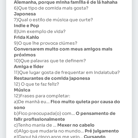
Alemanha, porque minha família é de lá hahaha
6)Que tipo de comida mais gosta?
Japonesa
7)Qual o estilo de música que curte?
Indie e Pop
8)Um exemplo de vida?
Frida Kahlo
9)O que lhe provoca ciúmes?
Conversarem muito com meus amigos mais
próximos
10)Que palavras que te definem?
Amiga e líder
11)Que lugar gosta de frequentar em Indaiatuba?
Restaurantes de comida japonesa
12) O que te faz feliz?
Música
12)Frases para completar:
a)De manhã eu…
Fico muito quieta por causa do
sono
b)Fico preocupada(o) com…
O pensamento de
falir profissionalmente
c)Tenho mania de …
Mexer no cabelo
d)Algo que mudaria no mundo…
Pré julgamento
e)Daqui há cinco anos me vejo…
Cursando