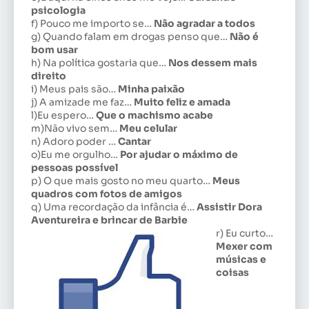
psicologia
f) Pouco me importo se…
Não agradar a todos
g) Quando falam em drogas penso que…
Não é
bom usar
h) Na política gostaria que…
Nos dessem mais
direito
i) Meus pais são…
Minha paixão
j) A amizade me faz…
Muito feliz e amada
l)Eu espero…
Que o machismo acabe
m)Não vivo sem…
Meu celular
n) Adoro poder …
Cantar
o)Eu me orgulho…
Por ajudar o máximo de
pessoas possível
p) O que mais gosto no meu quarto…
Meus
quadros com fotos de amigos
q) Uma recordação da infância é…
Assistir Dora
Aventureira e brincar de Barbie
r) Eu curto…
Mexer com
músicas e
coisas