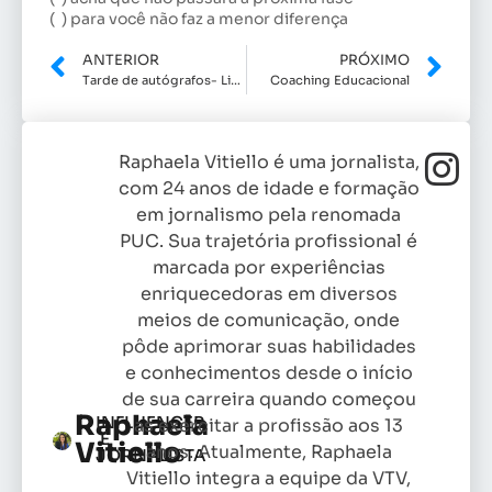
( ) para você não faz a menor diferença
ANTERIOR
PRÓXIMO
Tarde de autógrafos- Livro: O quintal
Coaching Educacional
Raphaela Vitiello é uma jornalista,
com 24 anos de idade e formação
em jornalismo pela renomada
PUC. Sua trajetória profissional é
marcada por experiências
enriquecedoras em diversos
meios de comunicação, onde
pôde aprimorar suas habilidades
e conhecimentos desde o início
de sua carreira quando começou
Raphaela
INFLUENCER
as exercitar a profissão aos 13
E
Vitiello
anos. Atualmente, Raphaela
JORNALISTA
Vitiello integra a equipe da VTV,