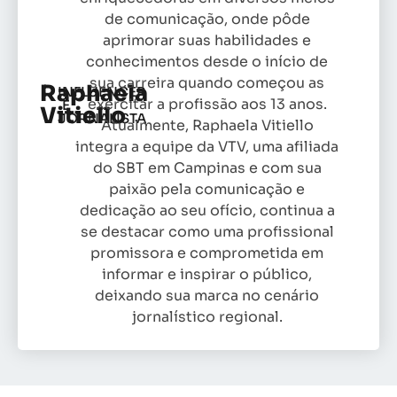
de comunicação, onde pôde
aprimorar suas habilidades e
conhecimentos desde o início de
sua carreira quando começou as
Raphaela
INFLUENCER
exercitar a profissão aos 13 anos.
E
Vitiello
JORNALISTA
Atualmente, Raphaela Vitiello
integra a equipe da VTV, uma afiliada
do SBT em Campinas e com sua
paixão pela comunicação e
dedicação ao seu ofício, continua a
se destacar como uma profissional
promissora e comprometida em
informar e inspirar o público,
deixando sua marca no cenário
jornalístico regional.