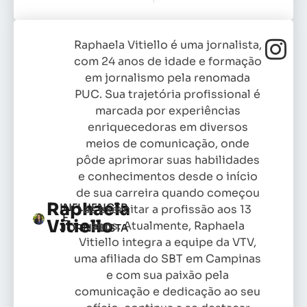
Raphaela Vitiello é uma jornalista,
com 24 anos de idade e formação
em jornalismo pela renomada
PUC. Sua trajetória profissional é
marcada por experiências
enriquecedoras em diversos
meios de comunicação, onde
pôde aprimorar suas habilidades
e conhecimentos desde o início
de sua carreira quando começou
Raphaela
INFLUENCER
as exercitar a profissão aos 13
E
Vitiello
anos. Atualmente, Raphaela
JORNALISTA
Vitiello integra a equipe da VTV,
uma afiliada do SBT em Campinas
e com sua paixão pela
comunicação e dedicação ao seu