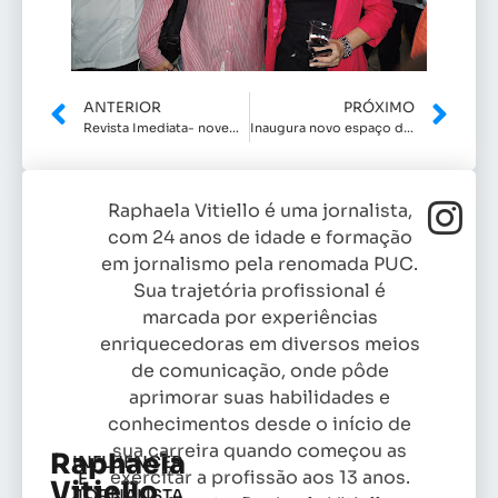
ANTERIOR
PRÓXIMO
Revista Imediata- novembro
Inaugura novo espaço de Bárbara Molines
Raphaela Vitiello é uma jornalista,
com 24 anos de idade e formação
em jornalismo pela renomada PUC.
Sua trajetória profissional é
marcada por experiências
enriquecedoras em diversos meios
de comunicação, onde pôde
aprimorar suas habilidades e
conhecimentos desde o início de
sua carreira quando começou as
Raphaela
INFLUENCER
exercitar a profissão aos 13 anos.
E
Vitiello
JORNALISTA