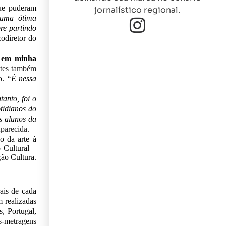
que puderam
jornalístico regional.
 uma ótima
re partindo
codiretor do
 em minha
antes também
o.
“É nessa
anto, foi o
tidianos do
s alunos da
parecida
.
o da arte à
Cultural –
ão Cultura.
ais de cada
m realizadas
, Portugal,
s-metragens