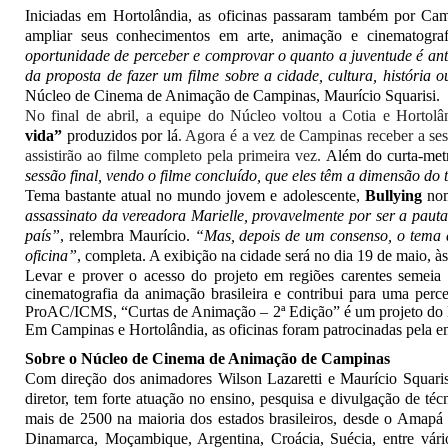
Iniciadas em Hortolândia, as oficinas passaram também por Cam
ampliar seus conhecimentos em arte, animação e cinematograf
oportunidade de perceber e comprovar o quanto a juventude é ant
da proposta de fazer um filme sobre a cidade, cultura, história 
Núcleo de Cinema de Animação de Campinas, Maurício Squarisi.
No final de abril, a equipe do Núcleo voltou a Cotia e Hortolâ
vida”
produzidos por lá
. Agora é a vez de Campinas receber a ses
assistirão ao filme completo pela primeira vez.
Além do curta-metr
sessão final, vendo o filme concluído, que eles têm a dimensão do 
Tema bastante atual no mundo jovem e adolescente,
Bullying
nom
assassinato da vereadora Marielle, provavelmente por ser a pauta
país”
, relembra Maurício.
“Mas, depois de um consenso, o tema d
oficina”
, completa. A exibição na cidade será no dia 19 de maio, à
Levar e prover o acesso do projeto em regiões carentes semeia
cinematografia da animação brasileira e contribui para uma perc
ProAC/ICMS, “Curtas de Animação – 2ª Edição” é um projeto do 
Em Campinas e Hortolândia, as oficinas foram patrocinadas pela e
Sobre o Núcleo de Cinema de Animação de Campinas
Com direção dos animadores Wilson Lazaretti e Maurício Squaris
diretor, tem forte atuação no ensino, pesquisa e divulgação de téc
mais de 2500 na maioria dos estados brasileiros, desde o Amapá
Dinamarca, Moçambique, Argentina, Croácia, Suécia, entre vári