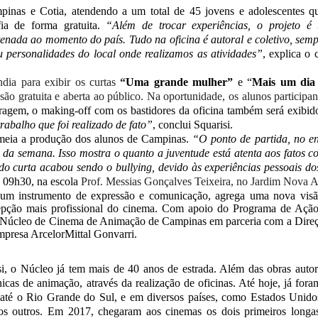
pinas e Cotia, atendendo a um total de 45 jovens e adolescentes 
ia de forma gratuita.
“Além de trocar experiências, o projeto é
enada ao momento do país. Tudo na oficina é autoral e coletivo, semp
ou personalidades do local onde realizamos as atividades”
, explica o 
ndia para exibir os curtas
“
Uma grande mulher”
e “
Mais um dia
são gratuita e aberta ao público. Na oportunidade, os alunos particip
agem, o making-off com os bastidores da oficina também será exibid
trabalho que foi realizado de fato”
, conclui Squarisi.
eia a produção dos alunos de Campinas.
“O ponto de partida, no ent
 da semana. Isso mostra o quanto a juventude está atenta aos fatos co
o curta acabou sendo o bullying, devido às experiências pessoais do
s 09h30, na escola
Prof. Messias Gonçalves Teixeira, no
Jardim Nova A
 um instrumento de expressão e comunicação, agrega uma nova visã
epção mais profissional do cinema.
Com apoio do Programa de Ação 
Núcleo de Cinema de Animação de Campinas em parceria com a Direç
mpresa ArcelorMittal Gonvarri.
i, o Núcleo já tem mais de 40 anos de estrada. Além das obras autor
nicas de animação, através da realização de oficinas. Até hoje, já fora
 até o Rio Grande do Sul, e em diversos países, como Estados Unidos
os outros. Em 2017, chegaram aos cinemas os dois primeiros longa