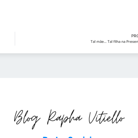
PR
Tal mãe… Tal filha na Prese