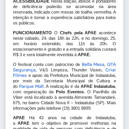
ACESSIBILIDADE
Nesta edição, idosos e portadores
de deficiência poderão se acomodar na área
reservada, indicada com mesas de toalha vermelha. A
intenção é tornar a experiência satisfatória para todos
os públicos.
FUNCIONAMENTO
O
Chefs pela APAE
acontece
neste sábado, 24, das 18h às 22h, e no domingo, 25,
em horário estendido, das 11h às 20h. O
estacionamento é gratuito e a entrada solidária custará
R$ 3 e será totalmente revertida à
APAE
.
Bella Mesa
GTA
O festival conta com patrocínio de
,
Segurança
Criar
, V&S Limpeza, Thunder Vision,
Filmes
e apoio da Prefeitura Municipal de Indaiatuba,
por meio da Secretaria Municipal de Cultura e
Parque Mall
do
. A realização é da
APAE Indaiatuba
,
com organização da
Polo Eventos
. O Pavilhão da
Viber está localizado à avenida Almirante Tamandaré,
675, no bairro Cidade Nova II – Indaiatuba (SP). Mais
informações pelo telefone (19) 3801 8899.
APAE
Há 43 anos na cidade de Indaiatuba,
a
APAE
tem o objetivo de promover melhorias na
qualidade de vida de pessoas com deficiência e de