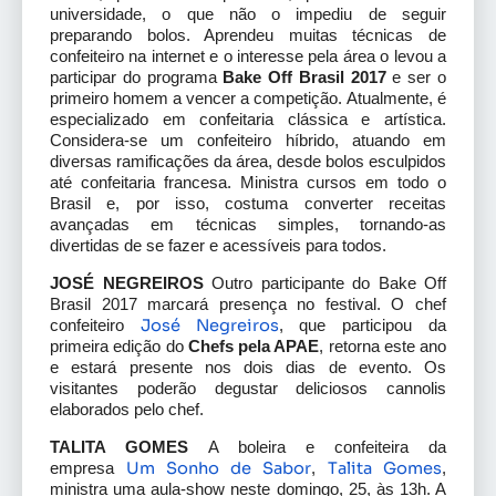
universidade, o que não o impediu de seguir
preparando bolos. Aprendeu muitas técnicas de
confeiteiro na internet e o interesse pela área o levou a
participar do programa
Bake Off Brasil 2017
e ser o
primeiro homem a vencer a competição. Atualmente, é
especializado em confeitaria clássica e artística.
Considera-se um confeiteiro híbrido, atuando em
diversas ramificações da área, desde bolos esculpidos
até confeitaria francesa. Ministra cursos em todo o
Brasil e, por isso, costuma converter receitas
avançadas em técnicas simples, tornando-as
divertidas de se fazer e acessíveis para todos.
JOSÉ NEGREIROS
Outro participante do Bake Off
Brasil 2017 marcará presença no festival. O chef
José Negreiros
confeiteiro
, que participou da
primeira edição do
Chefs pela APAE
, retorna este ano
e estará presente nos dois dias de evento. Os
visitantes poderão degustar deliciosos cannolis
elaborados pelo chef.
TALITA GOMES
A boleira e confeiteira da
Um Sonho de Sabor
Talita Gomes
empresa
,
,
ministra uma aula-show neste domingo, 25, às 13h. A