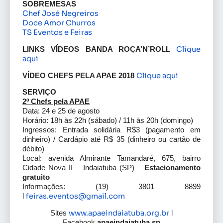
SOBREMESAS
Chef José Negreiros
Doce Amor Churros
TS Eventos e Feiras
Clique
LINKS VÍDEOS BANDA ROÇA’N’ROLL
aqui
Clique aqui
VÍDEO CHEFS PELA APAE 2018
SERVIÇO
2º Chefs pela APAE
Data: 24 e 25 de agosto
Horário: 18h às 22h (sábado) / 11h às 20h (domingo)
Ingressos: Entrada solidária R$3 (pagamento em
dinheiro) / Cardápio até R$ 35 (dinheiro ou cartão de
débito)
Local: avenida Almirante Tamandaré, 675, bairro
Cidade Nova II – Indaiatuba (SP) –
Estacionamento
gratuito
Informações: (19) 3801 8899
feiras.eventos@gmail.com
l
www.apaeindaiatuba.org.br
Sites
l
Facebook
apaeindaiatuba.sp