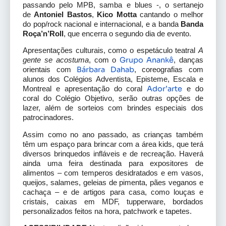
passando pelo MPB, samba e blues -, o sertanejo
de
Antoniel Bastos
,
Kico Motta
cantando o melhor
do pop/rock nacional e internacional, e a banda
Banda
Roça’n’Roll
, que encerra o segundo dia de evento.
Apresentações culturais, como o espetáculo teatral
A
Grupo Anankê
gente se acostuma
, com o
, danças
Bárbara Dahab
orientais com
, coreografias com
alunos dos Colégios Adventista, Episteme, Escala e
Ador’arte
Montreal e apresentação do coral
e do
coral do Colégio Objetivo, serão outras opções de
lazer, além de sorteios com brindes especiais dos
patrocinadores.
Assim como no ano passado, as crianças também
têm um espaço para brincar com a área kids, que terá
diversos brinquedos infláveis e de recreação. Haverá
ainda uma feira destinada para expositores de
alimentos – com temperos desidratados e em vasos,
queijos, salames, geleias de pimenta, pães veganos e
cachaça – e de artigos para casa, como louças e
cristais, caixas em MDF, tupperware, bordados
personalizados feitos na hora, patchwork e tapetes.