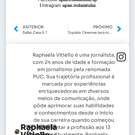
l
Intragram
apae.indaiatuba
ANTERIOR
PRÓXIMO
Salão Casa S ?
Topázio Cinemas terá mais duas sessões de pré-estreia de Bacurau
Raphaela Vitiello é uma jornalista,
com 24 anos de idade e formação
em jornalismo pela renomada
PUC. Sua trajetória profissional é
marcada por experiências
enriquecedoras em diversos
meios de comunicação, onde
pôde aprimorar suas habilidades
e conhecimentos desde o início
de sua carreira quando começou
Raphaela
INFLUENCER
as exercitar a profissão aos 13
E
Vitiello
anos. Atualmente, Raphaela