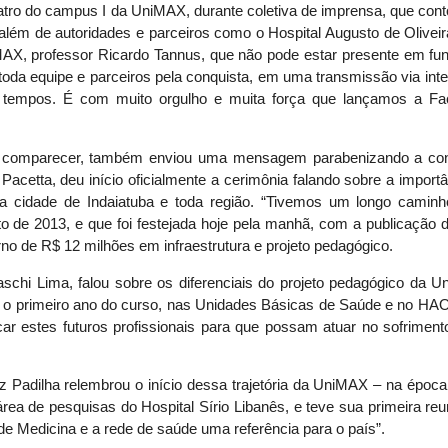
teatro do campus I da UniMAX, durante coletiva de imprensa, que co
, além de autoridades e parceiros como o Hospital Augusto de Olive
iMAX, professor Ricardo Tannus, que não pode estar presente em f
oda equipe e parceiros pela conquista, em uma transmissão via inte
tempos. É com muito orgulho e muita força que lançamos a Fa
ode comparecer, também enviou uma mensagem parabenizando a con
acetta, deu início oficialmente a cerimônia falando sobre a import
a cidade de Indaiatuba e toda região. “Tivemos um longo caminh
 de 2013, e que foi festejada hoje pela manhã, com a publicação da
no de R$ 12 milhões em infraestrutura e projeto pedagógico.
schi Lima, falou sobre os diferenciais do projeto pedagógico da 
o primeiro ano do curso, nas Unidades Básicas de Saúde e no HAO
car estes futuros profissionais para que possam atuar no sofrimen
 Padilha relembrou o início dessa trajetória da UniMAX – na époc
rea de pesquisas do Hospital Sírio Libanês, e teve sua primeira re
de Medicina e a rede de saúde uma referência para o país”.