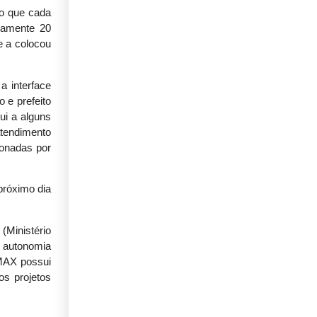
do que cada
damente 20
e a colocou
a interface
 e prefeito
ui a alguns
tendimento
ionadas por
próximo dia
(Ministério
r autonomia
iMAX possui
os projetos