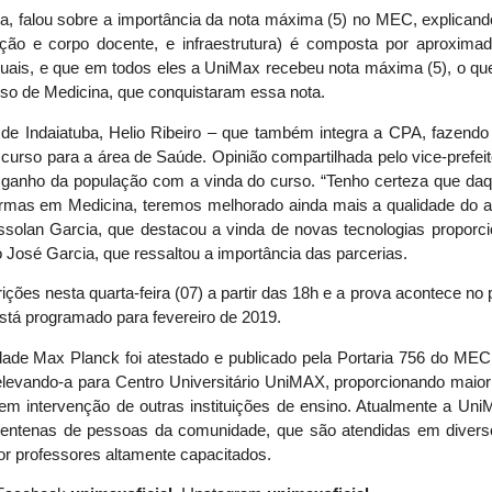
a, falou sobre a importância da nota máxima (5) no MEC, explican
ção e corpo docente, e infraestrutura) é composta por aproxima
viduais, e que em todos eles a UniMax recebeu nota máxima (5), o qu
urso de Medicina, que conquistaram essa nota.
 Indaiatuba, Helio Ribeiro – que também integra a CPA, fazendo 
curso para a área de Saúde. Opinião compartilhada pelo vice-prefeito
 ganho da população com a vinda do curso. “Tenho certeza que daq
rmas em Medicina, teremos melhorado ainda mais a qualidade do a
ssolan Garcia, que destacou a vinda de novas tecnologias proporc
o José Garcia, que ressaltou a importância das parcerias.
ções nesta quarta-feira (07) a partir das 18h e a prova acontece no 
está programado para fevereiro de 2019.
ade Max Planck foi atestado e publicado pela Portaria 756 do MEC 
elevando-a para Centro Universitário UniMAX, proporcionando maio
em intervenção de outras instituições de ensino. Atualmente a Un
centenas de pessoas da comunidade, que são atendidas em divers
r professores altamente capacitados.