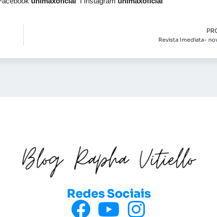
 Facebook
unimaxoficial
I Instagram
unimaxoficial
PR
Revista Imediata- n
Redes Sociais