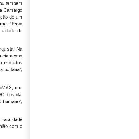
ntou também
ira Camargo
unção de um
rnet. “Essa
culdade de
quista. Na
ância dessa
o e muitos
 portaria”,
UniMAX, que
C, hospital
to humano”,
a Faculdade
união com o