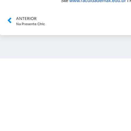
www.faculdademax.edu.br
Site
I
ANTERIOR
Na Presente Chic