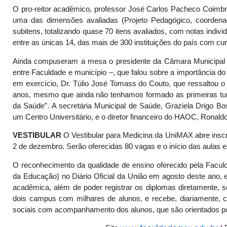
O pro-reitor acadêmico, professor José Carlos Pacheco Coimbr
uma das dimensões avaliadas (Projeto Pedagógico, coordena
subitens, totalizando quase 70 itens avaliados, com notas indi
entre as únicas 14, das mais de 300 instituições do país com c
Ainda compuseram a mesa o presidente da Câmara Municipal de
entre Faculdade e município –, que falou sobre a importância do 
em exercício, Dr. Túlio José Tomass do Couto, que ressaltou o
anos, mesmo que ainda não tenhamos formado as primeiras tu
da Saúde”. A secretária Municipal de Saúde, Graziela Drigo Bo
um Centro Universitário, e o diretor financeiro do HAOC, Ronald
VESTIBULAR
O Vestibular para Medicina da UniMAX abre inscri
2 de dezembro. Serão oferecidas 80 vagas e o início das aulas 
O reconhecimento da qualidade de ensino oferecido pela Faculd
da Educação) no Diário Oficial da União em agosto deste ano, 
acadêmica, além de poder registrar os diplomas diretamente, s
dois campus com milhares de alunos, e recebe, diariamente, 
sociais com acompanhamento dos alunos, que são orientados po