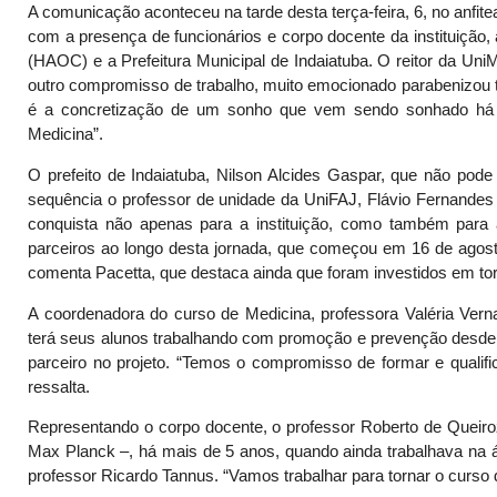
A comunicação aconteceu na tarde desta terça-feira, 6, no anfi
com a presença de funcionários e corpo docente da instituição
(HAOC) e a Prefeitura Municipal de Indaiatuba. O reitor da Un
outro compromisso de trabalho, muito emocionado parabenizou t
é a concretização de um sonho que vem sendo sonhado há 
Medicina”.
O prefeito de Indaiatuba, Nilson Alcides Gaspar, que não p
sequência o professor de unidade da UniFAJ, Flávio Fernandes P
conquista não apenas para a instituição, como também para 
parceiros ao longo desta jornada, que começou em 16 de agosto
comenta Pacetta, que destaca ainda que foram investidos em tor
A coordenadora do curso de Medicina, professora Valéria Verna
terá seus alunos trabalhando com promoção e prevenção desde 
parceiro no projeto. “Temos o compromisso de formar e qualifi
ressalta.
Representando o corpo docente, o professor Roberto de Queiroz
Max Planck –, há mais de 5 anos, quando ainda trabalhava na á
professor Ricardo Tannus. “Vamos trabalhar para tornar o curso 